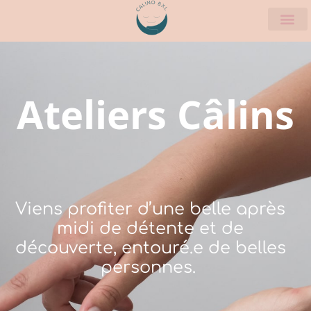
Ateliers Câlins
Viens profiter d’une belle après
midi de détente et de
découverte, entouré.e de belles
personnes.