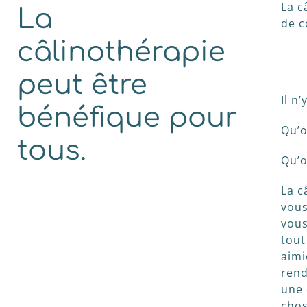
La c
La
de c
câlinothérapie
peut être
Il n
bénéfique pour
Qu’o
tous.
Qu’o
La c
vous
vous
tout
aimi
rend
une 
chos