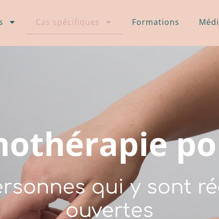
s
Cas spécifiques
Formations
Médi
inothérapie po
ersonnes qui y sont ré
ouvertes