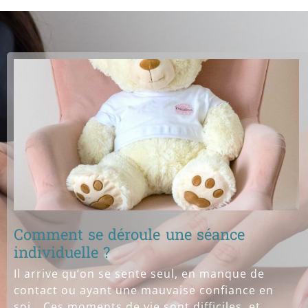
Comment se déroule une séance
individuelle ?
Il arrive qu’on se sente seul, en manque de
contact ou ayant une mauvaise confiance en
soi… Ces moments de vie sont difficiles, et