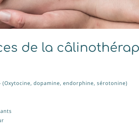
ces de la câlinothérap
» (Oxytocine, dopamine, endorphine, sérotonine)
lants
ur