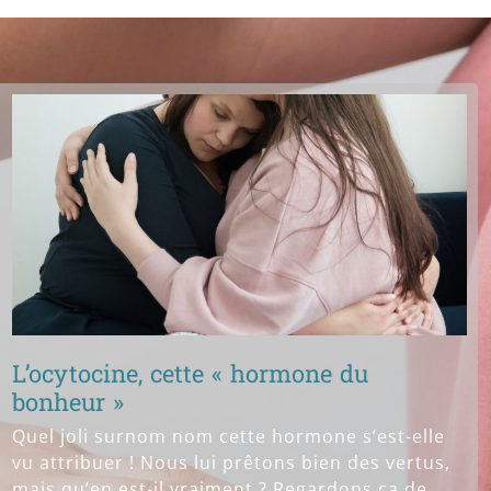
L’ocytocine, cette « hormone du
bonheur »
Quel joli surnom nom cette hormone s’est-elle
vu attribuer ! Nous lui prêtons bien des vertus,
mais qu’en est-il vraiment ? Regardons ça de