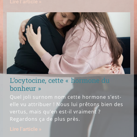
Lire l’article »
L’ocytocine, cette « hormone du
bonheur »
Quel joli surnom nom cette hormone s’est-
elle vu attribuer ! Nous lui prêtons bien des
vertus, mais qu’en est-il vraiment ?
Regardons ça de plus près.
Lire l’article »