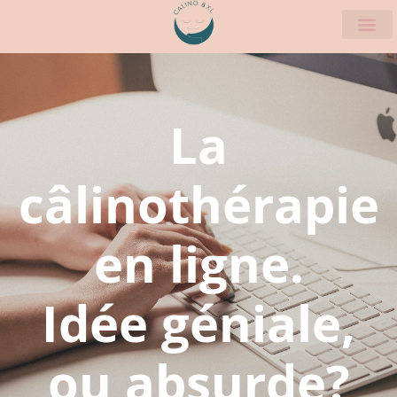
La
câlinothérapie
en ligne.
Idée géniale,
ou absurde?